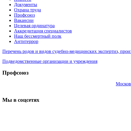
Документы
Охрана труда
Профсоюз
Вакансии
Целевая ординатура
Аккредитация специалистов
Наш бессмертный полк
Антитеррор
Перечень родов и видов судебно-медицинских экспертиз, п
Подведомственные организации и учреждения
Профсоюз
Москов
Мы в соцсетях