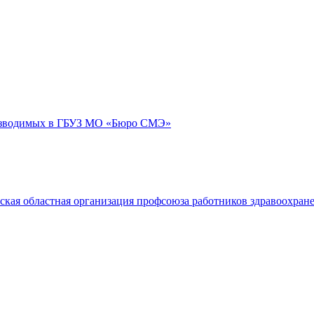
роизводимых в ГБУЗ МО «Бюро СМЭ»
ская областная организация профсоюза работников здравоохран