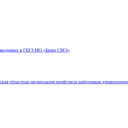
роизводимых в ГБУЗ МО «Бюро СМЭ»
ская областная организация профсоюза работников здравоохран