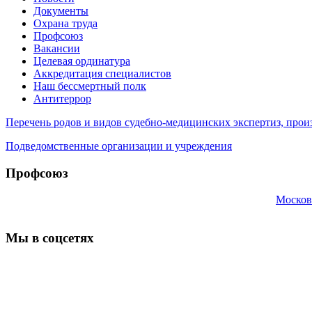
Документы
Охрана труда
Профсоюз
Вакансии
Целевая ординатура
Аккредитация специалистов
Наш бессмертный полк
Антитеррор
Перечень родов и видов судебно-медицинских экспертиз, п
Подведомственные организации и учреждения
Профсоюз
Москов
Мы в соцсетях