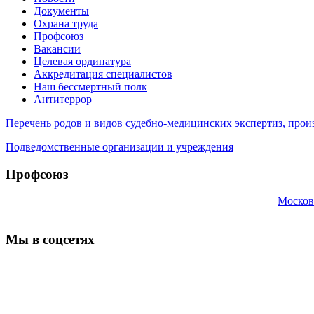
Документы
Охрана труда
Профсоюз
Вакансии
Целевая ординатура
Аккредитация специалистов
Наш бессмертный полк
Антитеррор
Перечень родов и видов судебно-медицинских экспертиз, п
Подведомственные организации и учреждения
Профсоюз
Москов
Мы в соцсетях