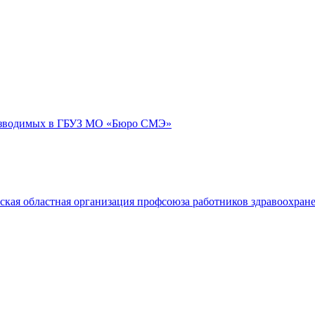
роизводимых в ГБУЗ МО «Бюро СМЭ»
ская областная организация профсоюза работников здравоохран