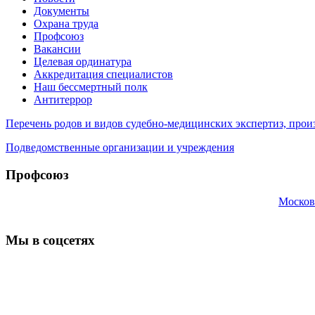
Документы
Охрана труда
Профсоюз
Вакансии
Целевая ординатура
Аккредитация специалистов
Наш бессмертный полк
Антитеррор
Перечень родов и видов судебно-медицинских экспертиз, п
Подведомственные организации и учреждения
Профсоюз
Москов
Мы в соцсетях