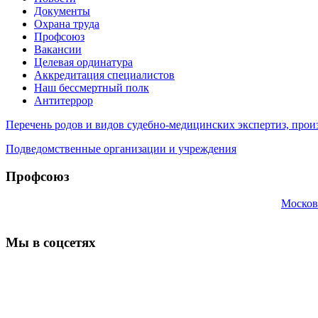
Документы
Охрана труда
Профсоюз
Вакансии
Целевая ординатура
Аккредитация специалистов
Наш бессмертный полк
Антитеррор
Перечень родов и видов судебно-медицинских экспертиз, п
Подведомственные организации и учреждения
Профсоюз
Москов
Мы в соцсетях